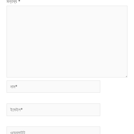
মন্তব্য
*
নাম*
ইমেইল*
ওয়েবসাইট