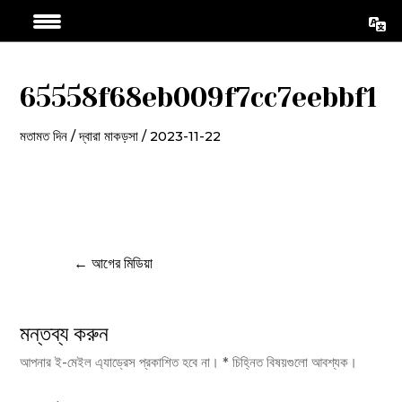
এড়িয়ে
পোস্ট
যাও
ন্যাভিগেশন
কন্টেন্ট
65558f68eb009f7cc7eebbf1
মতামত দিন
/ দ্বারা
মাকড়সা
/
2023-11-22
←
আগের মিডিয়া
মন্তব্য করুন
আপনার ই-মেইল এ্যাড্রেস প্রকাশিত হবে না।
*
চিহ্নিত বিষয়গুলো আবশ্যক।