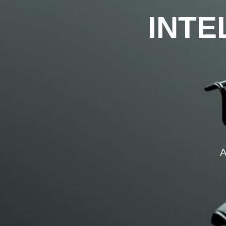
INTE
A