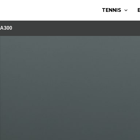
Aller
TENNIS
au
contenu
A300