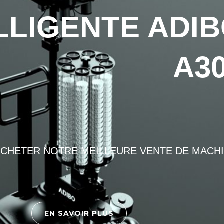
LLIGENTE ADI
A3
CHETER NOTRE MEILLEURE VENTE DE MACH
EN SAVOIR PLUS