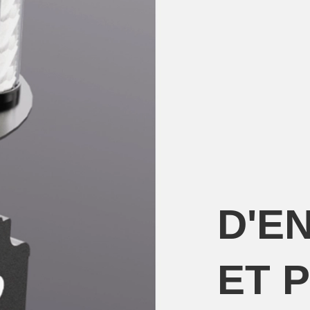
D'E
ET 