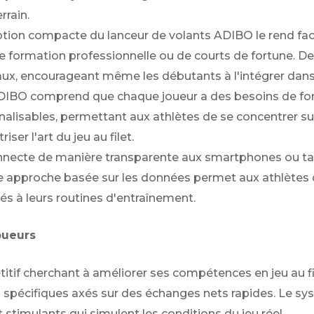
rrain.
ion compacte du lanceur de volants ADIBO le rend facile
 de formation professionnelle ou de courts de fortune. 
eaux, encourageant même les débutants à l'intégrer da
IBO comprend que chaque joueur a des besoins de for
ables, permettant aux athlètes de se concentrer sur de
er l'art du jeu au filet.
nnecte de manière transparente aux smartphones ou tab
 approche basée sur les données permet aux athlètes de
és à leurs routines d'entraînement.
oueurs
f cherchant à améliorer ses compétences en jeu au filet
spécifiques axés sur des échanges nets rapides. Le sys
stimulants qui simulent les conditions du jeu réel.