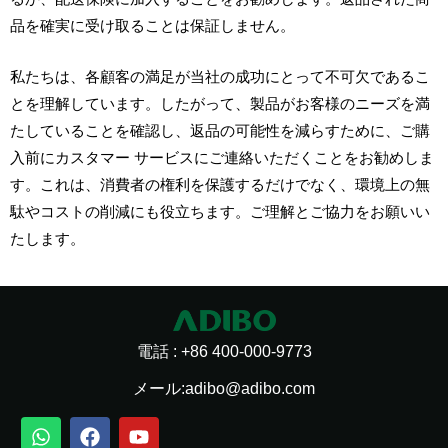
品を確実に受け取ることは保証しません。
私たちは、各顧客の満足が当社の成功にとって不可欠であるこ
とを理解しています。したがって、製品がお客様のニーズを満
たしていることを確認し、返品の可能性を減らすために、ご購
入前にカスタマー サービスにご連絡いただくことをお勧めしま
す。これは、消費者の権利を保護するだけでなく、環境上の無
駄やコストの削減にも役立ちます。ご理解とご協力をお願いい
たします。
電話 : +86 400-000-9773
メール:adibo@adibo.com
ワ
チ
電
F
W
ラ
Y
ス
ッ
ク
報
a
e
イ
o
ナ