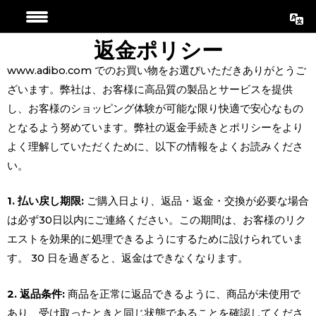
コ
ン
返金ポリシー
テ
ン
www.adibo.com でのお買い物をお選びいただきありがとうご
ツ
ざいます。弊社は、お客様に高品質の製品とサービスを提供
に
し、お客様のショッピング体験が可能な限り快適で安心なもの
ス
となるよう努めています。弊社の返金手続きとポリシーをより
キ
よく理解していただくために、以下の情報をよくお読みくださ
ッ
い。
プ
1. 払い戻し期限:
ご購入日より、返品・返金・交換が必要な場合
は必ず30日以内にご連絡ください。この期間は、お客様のリク
エストを効果的に処理できるようにするために設けられていま
す。 30 日を過ぎると、返金はできなくなります。
2. 返品条件:
商品を正常に返品できるように、商品が未使用で
あり、受け取ったときと同じ状態であることを確認してくださ